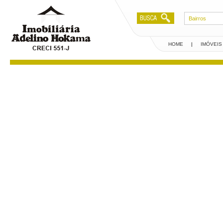
Bairros
HOME
|
IMÓVEIS
Creci 551-J