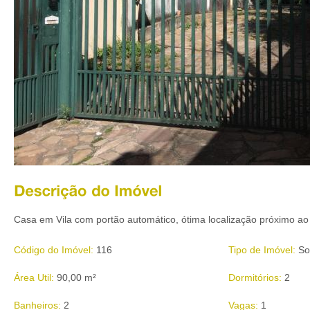
Casa em Vila com portão automático, ótima localização próximo a
Código do Imóvel:
116
Tipo de Imóvel:
So
Área Util:
90,00 m²
Dormitórios:
2
Banheiros:
2
Vagas:
1