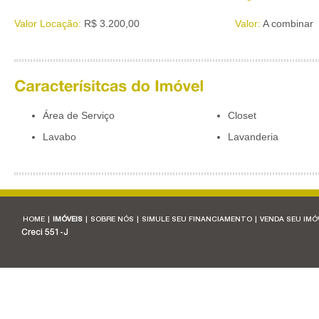
Valor Locação:
R$ 3.200,00
Valor:
A combinar
Área de Serviço
Closet
Lavabo
Lavanderia
HOME
|
IMÓVEIS
|
SOBRE NÓS
|
SIMULE SEU FINANCIAMENTO
|
VENDA SEU IMÓ
Creci 551-J