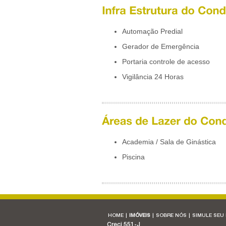
Automação Predial
Gerador de Emergência
Portaria controle de acesso
Vigilância 24 Horas
Academia / Sala de Ginástica
Piscina
HOME
|
IMÓVEIS
|
SOBRE NÓS
|
SIMULE SEU
Creci 551-J