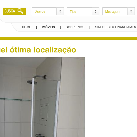
Bairros
Tipo
Metragem
HOME
|
IMÓVEIS
|
SOBRE NÓS
|
SIMULE SEU FINANCIAMEN
Creci 551-J